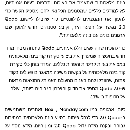
בינה מלאכותית שתאמת את האיכות ותתפוס בעיות אמיתיות,
לא למודלים כלליים שמסמנים
הכל
ואין להם מספיק הקשר כדי
להפוך את הממצאים לרלוונטיים כדי שיובילו ליישום.
Qodo
2.0
מגשר על הפער הזה, וקובע סטנדרט חדש לאופן שבו
ארגונים בונים עם בינה מלאכותית".
כדי להוכיח שההישגים הללו אמיתיים,
Qodo
פיתחה מבחן מדד
חדש בתעשייה שמעריך את ביצועי סקירת קוד בינה מלאכותית
במציאת בעיות קריטיות והפרות כללים. המדד בוחן כלי סקירת
קוד בינה מלאכותית על בקשות משיכה ממאגרים פעילים בקוד
פתוח, שהוזרקו להם באגים מהעולם האמיתי. התוצאות מראות
ש-
Qodo 2.0
מספק את הדיוק והזיכרון הגבוהים ביותר, ועולה
על חלופות ב-11%.
כיום, ארגונים כמו
Monday.com
,
Box
ואחרים משתמשים
ב-
Qodo
2.0 כדי לנהל פיתוח בסיוע בינה מלאכותית במהירות
גבוהה ובקנה מידה גדול.
Qodo
2.0 זמין היום. מידע נוסף על