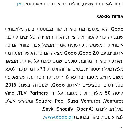
מתודולוגיית
הביצועים
, הכלים שהוערכו והתוצאות זמין
כאן.
אודות
Qodo
Qodo
היא פלטפורמת סקירת קוד מבוססת בינה מלאכותית
שנבנתה כדי להפוך את יצירת הקוד המהירה של ימינו לתוכנה
איכותית, המשמשת כתשתית אמון וממשל עבור צוותי הנדסה
ארגוניים. עם
Qodo 2.0
,
Qodo
מציגה הנדסת הקשר מתקדמת
ומערכת סקירה מרובת סוכנים שמסתמכת על אותות ממאגר
מלא (כולל היסטוריית בסיס קוד והחלטות
PR
קודמות) כדי לספק
משוב מדויק, מוסבר ובר-פעולה יותר, תוך הפחתת רעש ואכיפת
סטנדרטים ספציפיים לארגון.
Qodo
, שנוסדה בשנת 2018,
גייסה 50 מיליון דולר, מגובה על ידי
TLV Partners
,
Vine
Ventures
,
Susa Ventures
,
Square Peg
ומשקיעי אנג'ל,
כולל מנהלים מ-
OpenAI
,
Shopify
ו-
Snyk
.
למידע נוסף, בקרו
בכתובת
www.qodo.ai
.