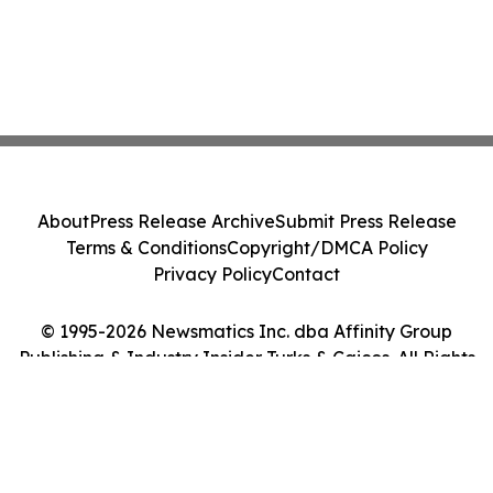
About
Press Release Archive
Submit Press Release
Terms & Conditions
Copyright/DMCA Policy
Privacy Policy
Contact
© 1995-2026 Newsmatics Inc. dba Affinity Group
Publishing & Industry Insider Turks & Caicos. All Rights
Reserved.
Cookie Settings / Your Privacy Choices